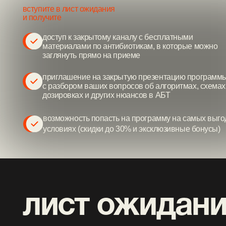
доступ к закрытому каналу с бесплатными
материалами по антибиотикам, в которые можно
заглянуть прямо на приеме
приглашение на закрытую презентацию программы
с разбором ваших вопросов об алгоритмах, схемах,
дозировках и других нюансов в АБТ
возможность попасть на программу на самых выгодных
условиях (скидки до 30% и эксклюзивные бонусы)
лист ожидания
попасть на
так как вход открывается раз в полгода, а мест