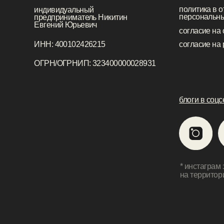
* инстаграм запр
на территории РФ
сем
добр