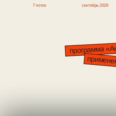
программа
7
поток
старт потока:
сентябрь
2026
длител
много сомнений и ма
ясности в антимикр
терапии?
программа «Антиб
применение 
вступите в лист ожидания
и получите