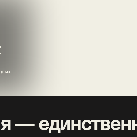
 — единственный
 программу