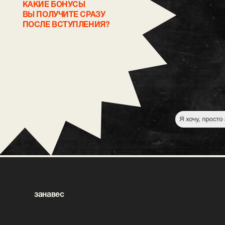
занавес
политика в отношен
индивидуальный
персональных данн
предприниматель Никитин
Евгений Юрьевич
согласие на обрабо
ИНН: 400102426215
cогласие на рекла
ОГРН/ОГРНИП: 323400000028931
блоги в соцсетях: