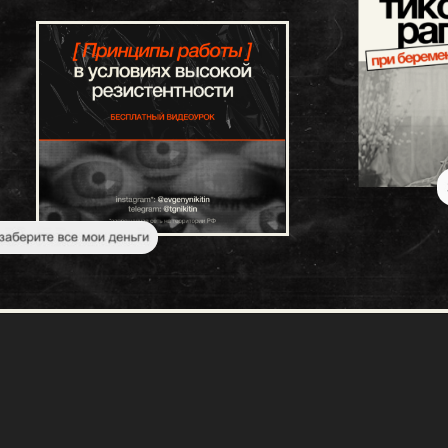
ии обработки
ых
тку персональных данных
мную и информационную рассылку
по вопросам