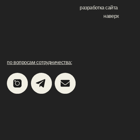
ра! всем