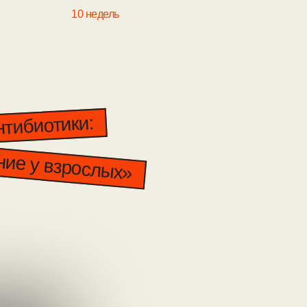
ьность:
10
недель
ло
обной
иотики:
у взрослых»