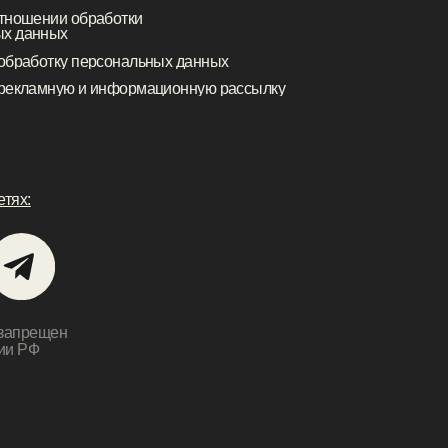
ещен
а,
докто