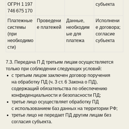
ОГРН 1 197
субъекта
746 675 170
Платежные
Проведени
Данные,
Исполнени
системы
е платежей
необходим
е договора;
(при
ые для
согласие
необходимо
платежа
субъекта
занавес
сти)
сведения об образовательной организации
7.3. Передача П Д третьим лицам осуществляется
ООО «Академия Никитина»
только при соблюдении следующих условий:
реквизиты
с третьим лицом заключен договор поручения
публичная оферта на заключение договора
на обработку ПД (ч. 3 ст. 6 Закона о ПД),
оказания платных образовательных услуг
содержащий обязательства по обеспечению
политика в отношении обработки
персональных данных
конфиденциальности и безопасности ПД;
согласие на обработку
третье лицо осуществляет обработку ПД
персональных данных
с использованием баз данных на территории РФ;
cогласие на рекламную
третье лицо не передает ПД другим лицам без
и информационную рассылку
согласия субъекта.