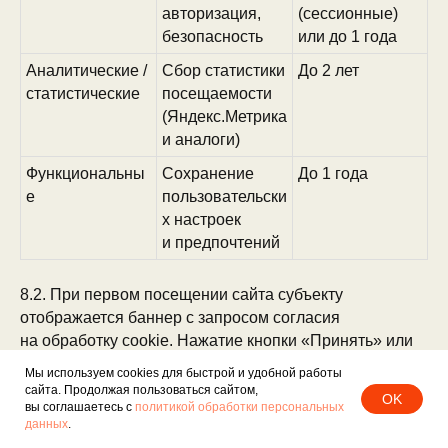
авторизация,
(сессионные)
безопасность
или до 1 года
Аналитические /
Сбор статистики
До 2 лет
статистические
посещаемости
(Яндекс.Метрика
и аналоги)
Функциональны
Сохранение
До 1 года
е
пользовательски
х настроек
и предпочтений
8.2. При первом посещении сайта субъекту
отображается баннер с запросом согласия
на обработку cookie. Нажатие кнопки «Принять» или
продолжение работы с сайтом означает согласие
Мы используем cookies для быстрой и удобной работы
на использование аналитических и функциональных
сайта. Продолжая пользоваться сайтом,
OK
вы соглашаетесь с
политикой обработки персональных
cookie. Обязательные (технические) cookie
данных
.
применяются без согласия как необходимые для