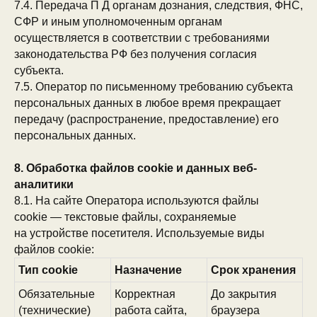
блоги в соцсетях:
7.4. Передача П Д органам дознания, следствия, ФНС,
СФР и иным уполномоченным органам
осуществляется в соответствии с требованиями
законодательства РФ без получения согласия
субъекта.
* инстаграм запрещен
на территории РФ
7.5. Оператор по письменному требованию субъекта
персональных данных в любое время прекращает
по вопросам сотрудничества:
передачу (распространение, предоставление) его
персональных данных.
8. Обработка файлов cookie и данных веб-
аналитики
8.1. На сайте Оператора используются файлы
разработка сайта
cookie — текстовые файлы, сохраняемые
наверх
на устройстве посетителя. Используемые виды
файлов cookie:
м
добра,
доктора! 
Тип cookie
Назначение
Срок хранения
Обязательные
Корректная
До закрытия
(технические)
работа сайта,
браузера