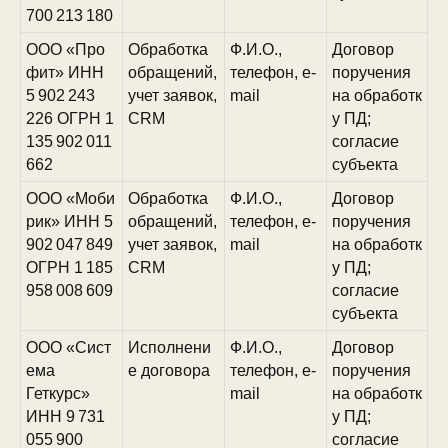
700 213 180
ООО «Про
Обработка
Ф.И.О.,
Договор
фит» ИНН
обращений,
телефон, e-
поручения
5 902 243
учет заявок,
mail
на обработк
226 ОГРН 1
CRM
у ПД;
135 902 011
согласие
662
субъекта
ООО «Моби
Обработка
Ф.И.О.,
Договор
рик» ИНН 5
обращений,
телефон, e-
поручения
902 047 849
учет заявок,
mail
на обработк
ОГРН 1 185
CRM
у ПД;
958 008 609
согласие
субъекта
ООО «Сист
Исполнени
Ф.И.О.,
Договор
ема
е договора
телефон, e-
поручения
Геткурс»
mail
на обработк
ИНН 9 731
у ПД;
055 900
согласие