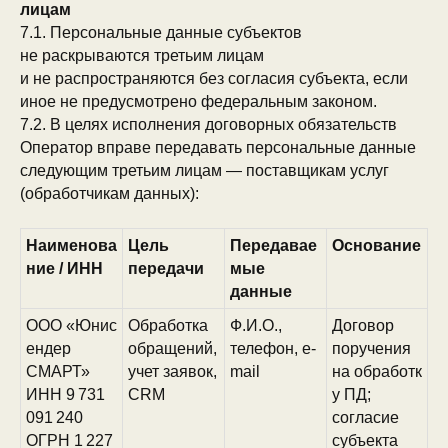
лицам
7.1. Персональные данные субъектов
не раскрываются третьим лицам
и не распространяются без согласия субъекта, если
иное не предусмотрено федеральным законом.
7.2. В целях исполнения договорных обязательств
Оператор вправе передавать персональные данные
следующим третьим лицам — поставщикам услуг
(обработчикам данных):
Наименова
Цель
Передавае
Основание
ние / ИНН
передачи
мые
данные
ООО «Юнис
Обработка
Ф.И.О.,
Договор
ендер
обращений,
телефон, e-
поручения
СМАРТ»
учет заявок,
mail
на обработк
ИНН 9 731
CRM
у ПД;
091 240
согласие
ОГРН 1 227
субъекта