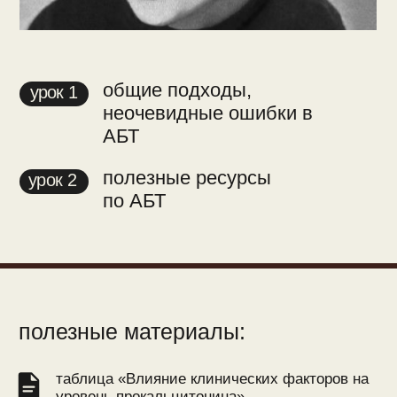
разберешься, в чем разница
между препаратами внутри
групп
узнаешь, что «мониторить»
при назначении конкретного
антибиотика
узнаешь о неочевидных
взаимодействиях
с препаратами
узнаешь виды нежелательных
лекарственных реакций
научишься определять
причинно-следственную связь
между препаратом и НР
003
модуль — название
что входит: