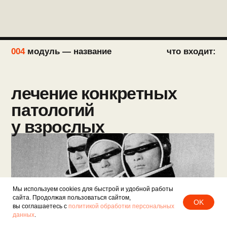
006
модуль — название
что входит:
использование АБ
в особых ситуациях.
алгоритм АБТ
Мы используем cookies для быстрой и удобной работы
сайта. Продолжая пользоваться сайтом,
OK
вы соглашаетесь с
политикой обработки персональных
данных
.
коммуникация с пациентами
урок 1
как обосновать назначение или