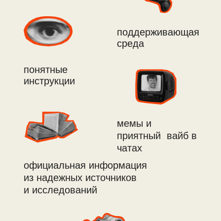
желающие разобраться
в особенностях назначения АБТ при
конкретных патологиях
ординаторы
которые сталкиваются с задачей
назначения АБТ и испытывают сложности
в этом вопросе
студенты медвуза*
которые получили теорию, но не освоили
логику назначения АБТ
*важно:
получить удостоверение
о прохождении курса можно только
при наличии диплома СПО или диплома
о высшем медицинском образовании