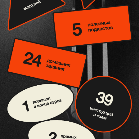
общие подходы,
урок 1
неочевидные ошибки в
АБТ
полезные ресурсы
урок 2
по АБТ
полезные материалы:
таблица «Влияние клинических факторов на
уровень прокальцитонина»
таблица «ЛНГ: 11 состояний»
список интернет-ресурсов по АБТ