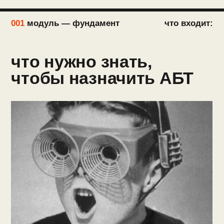
таблица «Гликолипопептиды,
аминогликозиды, метронидазол»
таблица «Сульфаниламиды, полимиксины,
нитрофураны, фосфомицин»
таблица «Тетрациклины, оксазолидиноны,
линкозамиды»
таблица «Противогрибковые препараты»
схема «Определение степени достоверности
связи между НЛР и препаратом. Проведение
аллергопробы»