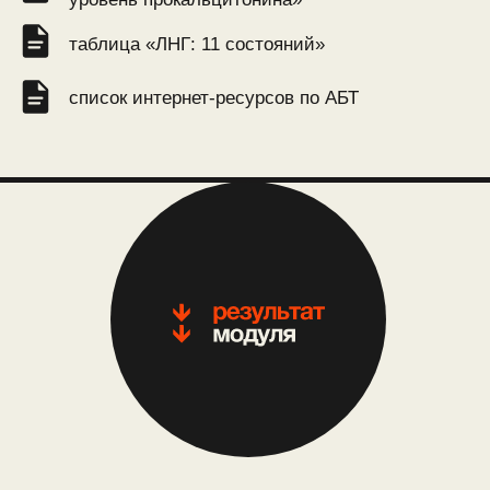
стратегии АБТ у взрослых
урок 2
урок 1
эмпирическая
этиотропная
АБТ
терапия
урок 3