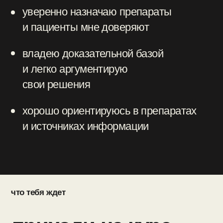
поддерживающая
среда
понятные
инструкции
мемы и
приятный вайб в
чатах
официальная информация
из надежных источников
и исследований
лекции актуализированы
с учетом новых клинических
рекомендаций