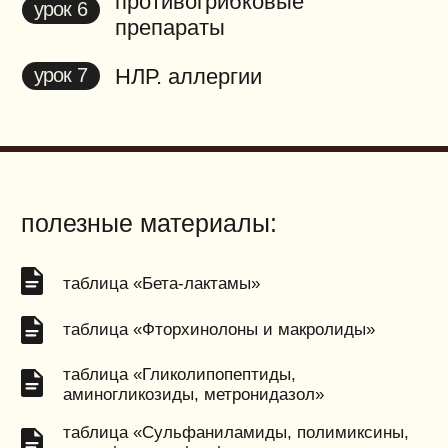
инфекции мочевыводящих
урок 1
путей
инфекции дыхательных
урок 2
путей
[ 2 части ]
лечение ЛОР-патологий
[
урок 3
2 части ]
интраабдоминальные
урок 4
инфекции
инфекции кожи и мягких
урок 5
тканей
сепсис, КАИК
урок 6
полезные материалы: