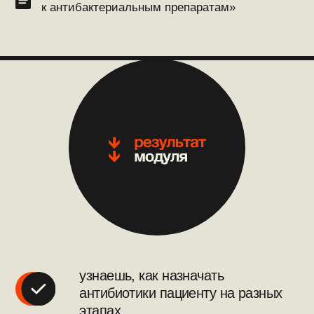
схема «Лечение осложнений АБТ»
таблица «Полирезистентные
карбапенемазопродуценты»
таблица «Грибковые осложнения»
гайдлайн «Принципы АБТ в
реанимации»
[new]
перестанешь бояться пациентов
из «особых групп»