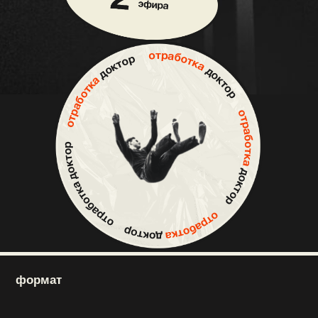
исключишь типичные
ошибки назначений
разберешься, где инфекция,
а где — нет
получишь
18 инструментов
и сервисов для
рациональной АБТ
002
модуль — теория
что входит: