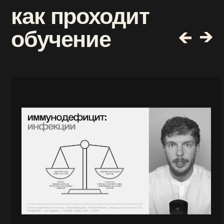
большой разбор
всех
антибиотиков по
группам
бета-лактамы
урок 1
фторхинолоны и макролиды
урок 2
аминогликозиды.