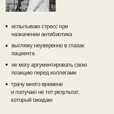
/ после курса
абт-джедай
знаю четкий алгоритм назначения,
смены и отмены антибиотика
уверенно назначаю препараты
и пациенты мне доверяют
владею доказательной базой
и легко аргументирую
свои решения
хорошо ориентируюсь в препаратах
и источниках информации