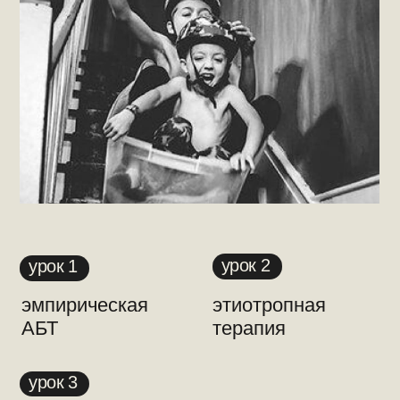
иммунокомпрометированные
урок 1
пациенты
антибиотикопрофилактика
урок 2
полирезистентные
урок 3
возбудители
антибиотикотерапия в
урок 4
реанимации
[new]
инфекционные осложнения
урок 5
АБТ
[2 части]
единый алгоритм
урок 6
антибиотикотерапии