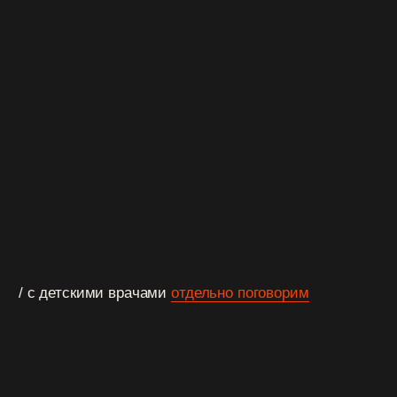
смотри лекции на платформе
выполняй д
3 раза в неделю открывается новый урок
после каждого р
средней длительностью до 30 минут
для отработки п
на практике