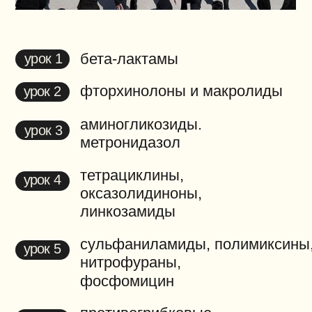
научишься определять риски
резистентных возбудителей
004
модуль — название
что входит:
лечение конкретных
патологий
у взрослых