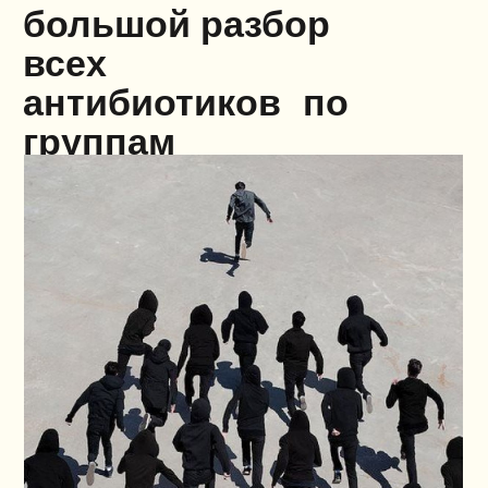
узнаешь, как назначать
антибиотики пациенту на разных
этапах
научишься разбирать
антибиотикограмму и узнаешь,
как ей пользоваться
научишься подбирать
антибиотики в зависимости
от локуса инфекции
научишься вовремя менять,
отменять антибиотики
и переводить на пероральную
форму