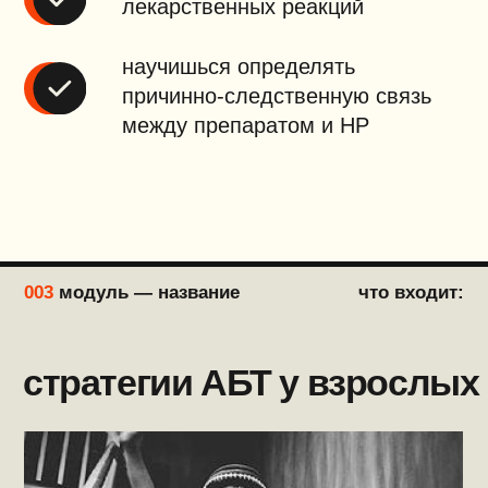
сопутствующими патологиями
узнаешь критерии назначения
и критерии достаточности АБТ при
конкретных патологиях
005
модуль — название
что входит:
использование АБ
в особых
ситуациях.
алгоритм АБТ