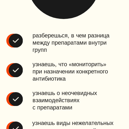
и мягких тканей»
схема «Сепсис: критерии,
алгоритм действий»
схема «КАИК»
научишься ставить диагноз
без ошибок
перестанешь бояться пациентов
с тяжелым течением болезни или