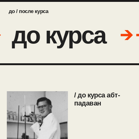
испытываю стресс при
назначении антибиотика
выгляжу неуверенно в глазах
пациента
не могу аргументировать свою
позицию перед коллегами
трачу много времени
и получаю не тот результат,
который ожидаю