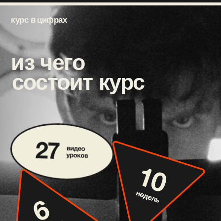
программа курса
001
модуль — фундамент
что входит:
что нужно знать,
чтобы назначить АБТ