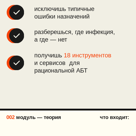
принципы эскалации и деэскалации
методы введения АБ. Критерии
перевода на пероральную форму.
Длительность и отмена АБТ
полезные материалы:
таблица «Стратификация пациента по риску
полирезистентных возбудителей и факторы
риска MRSA, P. aeruginosa, ИК»
схема «Этиотропная АБТ»
схема «Чувствительность
к антибактериальным препаратам»