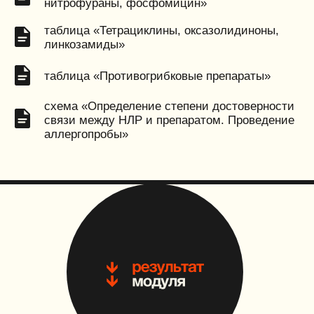
гайдлайн «Стационарное лечение
инфекций мочевыводящих путей»
гайдлайн «Амбулаторное лечение
инфекций мочевыводящих путей»
гайдлайн «Стационарное лечение
инфекций дыхательных путей»
гайдлайн «Амбулаторное лечение
инфекций дыхательных путей»
гайдлайн «Ориентировочные сроки АБТ при
интраабдоминальных инфекциях»
гайдлайн «Острые тонзиллофарингиты,
паратонзиллярные абсцессы»
гайдлайн «Хронические тонзиллиты,
острые синуситы»
гайдлайн «Воспалительные заболевания
органов малого таза»
гайдлайн «Наружные и средние отиты»
гайдлайн «Инфекции кожи