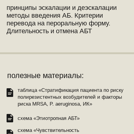
полезные материалы:
cхема «Фебрильная нейтропения»
таблица «Антибиотикопрофилактика»
таблица «Полирезистентные А. baumanii
S. Maltophilia»
таблица «Полирезистентные
БЛРС-продуценты»
таблица «Полирезистентные Грам(+)»
схема «Лечение осложнений АБТ»
таблица «Инфекция Сl. difficile»
схема «Алгоритм назначения АБТ»
таблица «Грибковые осложнения»
таблица «Инфекция Сl. difficile»