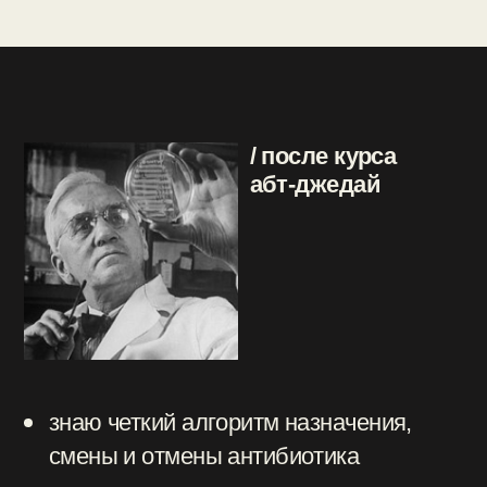
что тебя ждет
приходи на курс
и научись
назначать
антибиотики
грамотно и без
стресса
реальные
клинические
кейсы
доступный
язык