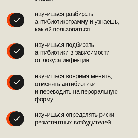
разберешься
в антибиотикопрофилактике
узнаешь об особенностях
антибиотикотерапии
в реанимации
научишься грамотно подбирать
схемы лечения ПРВ
научишься диагностировать
и лечить инфекционные
осложнения АБТ
систематизируешь все
полученные знания в единый
алгоритм и перестанешь
бояться упустить важное