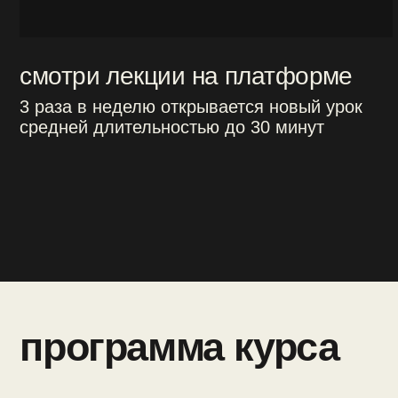
урок 3
метронидазол
тетрациклины,
урок 4
оксазолидиноны,
линкозамиды
сульфаниламиды, полимиксины,
урок 5
нитрофураны,
фосфомицин
противогрибковые
урок 6
препараты
урок 7
НЛР. аллергии
полезные материалы:
таблица «Бета-лактамы»
таблица «Фторхинолоны и макролиды»