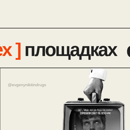
х ]
площадках
@evgenynikitindrugs