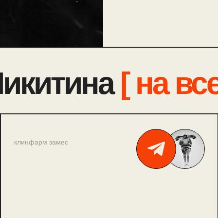
Никитина
[ на все
клинфарм замес