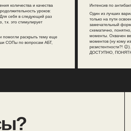
ения количества и качества
Интенсив по антибак
продолжительность уроков:
Один из лучших вариа
 Для себя в следующий раз
только на пути освое
 т.к. это стимулирует
замечательный форма
схематично, понятно,
моменты. Охвачен ве
 помогли раскрыть тему еще
моментов (ну кому из
ши СОПы по вопросам АБТ,
резистентности?! 😉
ДОСТУПНО, ПОНЯТН
сы?