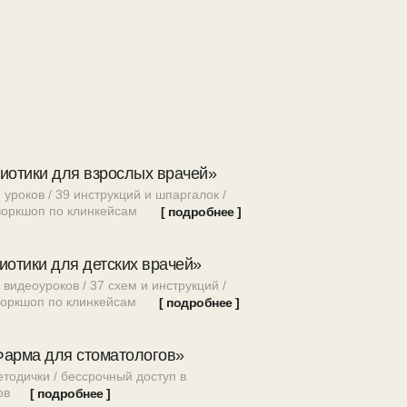
биотики для взрослых врачей»
 уроков / 39 инструкций и шпаргалок /
 воркшоп по клинкейсам
[ подробнее ]
иотики для детских врачей»
 видеоуроков / 37 схем и инструкций /
 воркшоп по клинкейсам
[ подробнее ]
Фарма для стоматологов»
етодички / бессрочный доступ в
ов
[ подробнее ]