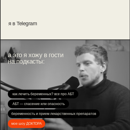
я в Telegram
а это я хожу в гости
на подкасты:
как лечить беременных? все про АБТ
АБТ — спасение или опасность
беременность и прием лекарственных препаратов
мое шоу ДОКТОРА