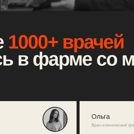
е
1000+ врачей
ь в фарме со 
Ольга
Врач-клинический фар