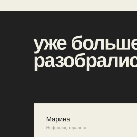
уже больш
разобралис
Марина
Нефролог, терапевт