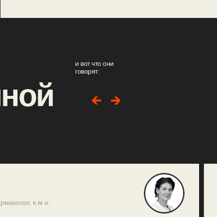
и вот что они
говорят:
мной
маколог, к.м.н.