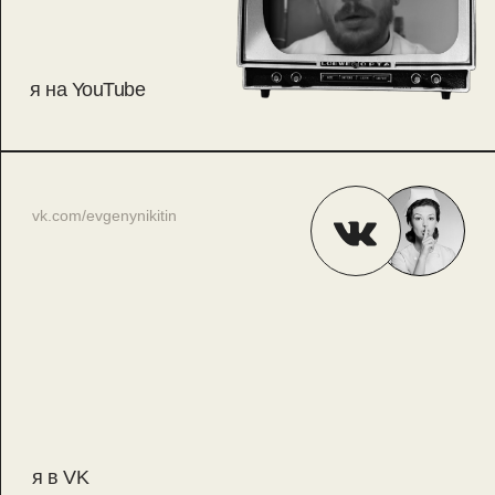
я на YouTube
vk.com/evgenynikitin
я в VK