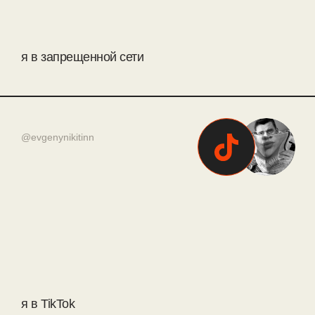
я в запрещенной сети
@evgenynikitinn
я в TikTok