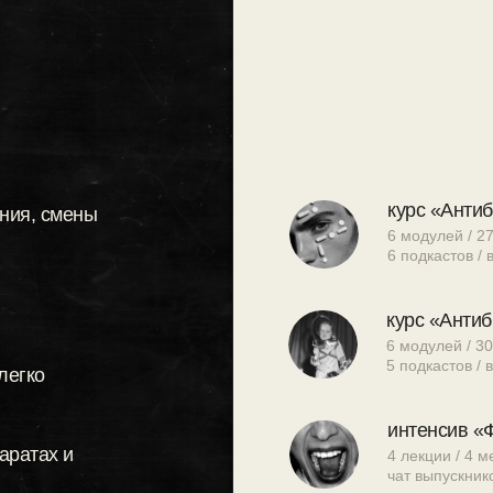
курс «Анти
ения, смены
6 модулей / 27
6 подкастов /
курс «Антиб
6 модулей / 30
5 подкастов /
легко
интенсив «
аратах и
4 лекции / 4 м
чат выпускник